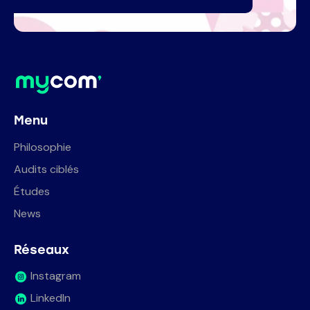
Menu
Philosophie
Audits ciblés
Études
News
Réseaux
Instagram
LinkedIn