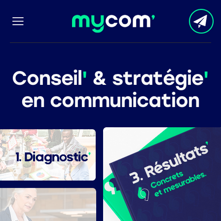
C
o
n
s
e
i
l
'
&
s
t
r
a
t
é
g
i
e
'
e
n
c
o
m
m
u
n
i
c
a
t
i
o
n