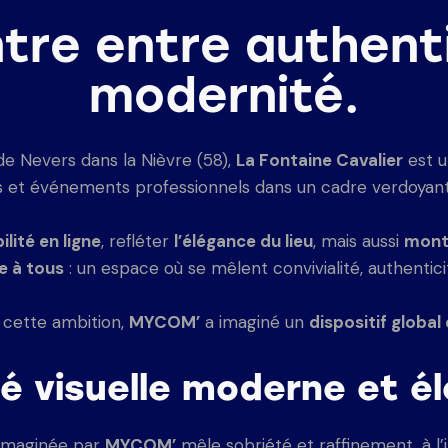
tre entre authenti
modernité.
de Nevers dans la Nièvre (58),
La Fontaine Cavalier
est u
s et événements professionnels dans un cadre verdoyant
ilité en ligne
, refléter
l’élégance du lieu
, mais aussi
montr
le à tous
: un espace où se mêlent convivialité, authentic
cette ambition,
MYCOM’
a imaginé un
dispositif globa
té visuelle moderne et é
e imaginée par
MYCOM’
mêle sobriété et raffinement, à l