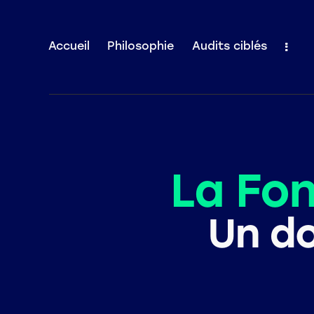
Accueil
Philosophie
Audits ciblés
Accueil
Philosophie
Audits ciblés
La Fon
Un do