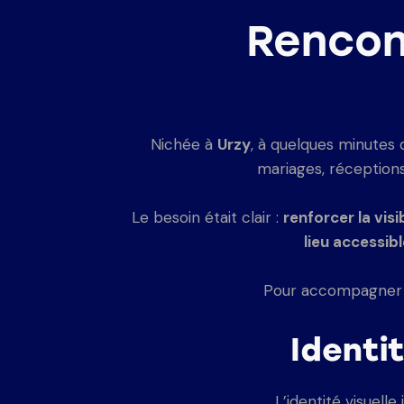
Rencon
Nichée à
Urzy
, à quelques minutes 
mariages, réception
Le besoin était clair :
renforcer la visib
lieu accessib
Pour accompagner 
Identi
L’identité visuell