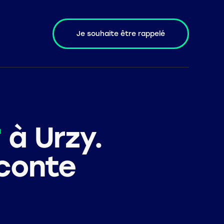
Je souhaite être rappelé
Je souhaite être rappelé
r
à Urzy.
aconte