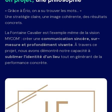
« Grâce à Ério, on a su trouver les mots… »
Une stratégie claire, une image cohérente, des résultats
concrets.
La Fontaine Cavalier est l’exemple même de la vision
MYCOM’ : créer une
communication sincère, sur-
mesure et profondément vivante
. À travers ce
projet, nous avons démontré notre capacité à
sublimer l’identité d’un lieu
tout en générant de la
performance concrète.