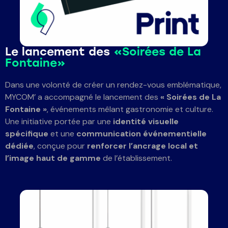
Le lancement des
«Soirées de La
Fontaine»
Dans une volonté de créer un rendez-vous emblématique,
MYCOM’ a accompagné le lancement des
« Soirées de La
Fontaine »
, événements mêlant gastronomie et culture.
Une initiative portée par une
identité visuelle
spécifique
et une
communication événementielle
dédiée
, conçue pour
renforcer l’ancrage local et
l’image haut de gamme
de l’établissement.