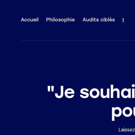
Accueil
Philosophie
Audits ciblés
Accueil
Philosophie
Audits ciblés
Mais aussi …
"Je souha
pou
Laisse