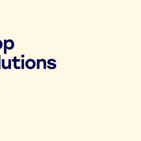
op
lutions