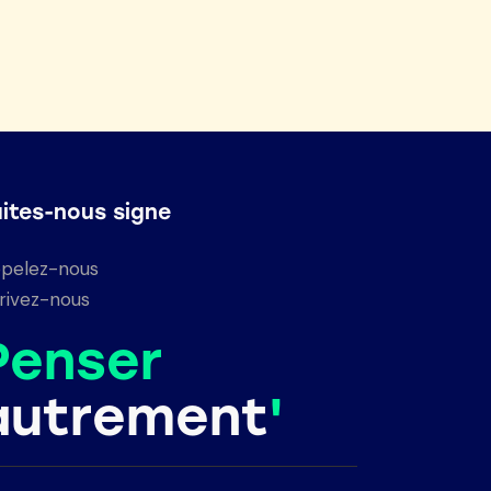
aites-nous signe
pelez-nous
rivez-nous
Penser
autrement
'