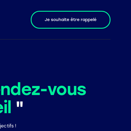
Je souhaite être rappelé
Je souhaite être rappelé
endez-vous
il
"
ctifs !