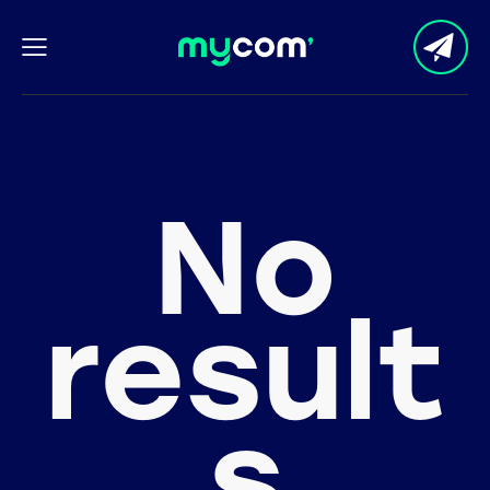
No
result
s